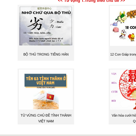
<< Từ vựng T.Trung theo chủ đề >>
BỘ THỦ TRONG TIẾNG HÁN
12 Con Giáp tron
TỪ VỪNG CHỦ ĐỀ TỈNH THÀNH
Văn hóa cưới hỏ
VIỆT NAM
Q