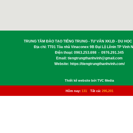
TRUNG TÂM ĐÀO TẠO TIẾNG TRUNG - TƯ VẤN XKLĐ - DU HỌC
Địa chỉ: TT01 Tòa nhà Vinaconex 9B Đại Lộ Lênin TP Vinh 
Điện thoại: 0963.253.698 - 0976.291.345
Email:
tiengtrungthanhvinh@gmail.com
Website: https://tiengtrungthanhvinh.com/
Thiết kế website bởi TVC Media
|
Hôm nay:
131
Tất cả:
295,201