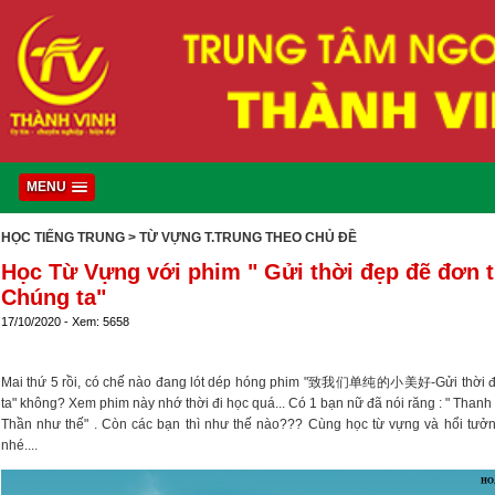
MENU
HỌC TIẾNG TRUNG
> TỪ VỰNG T.TRUNG THEO CHỦ ĐỀ
Học Từ Vựng với phim " Gửi thời đẹp đẽ đơn 
Chúng ta"
17/10/2020 - Xem: 5658
Mai thứ 5 rồi, có chế nào đang lót dép hóng phim "致我们单纯的小美好-Gửi thời đ
ta" không? Xem phim này nhớ thời đi học quá... Có 1 bạn nữ đã nói răng : " Tha
Thần như thế" . Còn các bạn thì như thế nào??? Cùng học từ vựng và hổi tư
nhé....