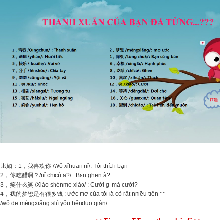
比如：1，我喜欢你 /Wǒ xǐhuān nǐ/: Tôi thích bạn
2，你吃醋啊？/nǐ chīcù a?/ : Bạn ghen à?
3，笑什么笑 /Xiào shénme xiào/ : Cười gì mà cười?
4，我的梦想是有很多钱 : ước mơ của tôi là có rất nhiều tiền ^^
/wǒ de mèngxiǎng shì yǒu hěnduō qián/