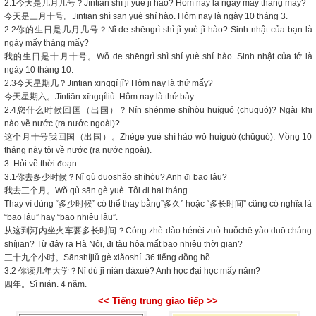
2.1今天是几月几号？Jīntiān shì jǐ yuè jǐ hào? Hôm nay là ngày mấy tháng mấy?
今天是三月十号。Jīntiān shì sān yuè shí hào. Hôm nay là ngày 10 tháng 3.
2.2你的生日是几月几号？Nǐ de shēngrì shì jǐ yuè jǐ hào? Sinh nhật của bạn là
ngày mấy tháng mấy?
我的生日是十月十号。Wǒ de shēngrì shì shí yuè shí hào. Sinh nhật của tớ là
ngày 10 tháng 10.
2.3今天星期几？Jīntiān xīngqí jǐ? Hôm nay là thứ mấy?
今天星期六。Jīntiān xīngqíliù. Hôm nay là thứ bảy.
2.4您什么时候回国（出国）？Nín shénme shíhòu huíguó (chūguó)? Ngài khi
nào về nước (ra nước ngoài)?
这个月十号我回国（出国）。Zhège yuè shí hào wǒ huíguó (chūguó). Mồng 10
tháng này tôi về nước (ra nước ngoài).
3. Hỏi về thời đoạn
3.1你去多少时候？Nǐ qù duōshǎo shíhòu? Anh đi bao lâu?
我去三个月。Wǒ qù sān gè yuè. Tôi đi hai tháng.
Thay vì dùng “多少时候” có thể thay bằng”多久” hoặc “多长时间” cũng có nghĩa là
“bao lâu” hay “bao nhiêu lâu”.
从这到河内坐火车要多长时间？Cóng zhè dào hénèi zuò huǒchē yào duō cháng
shíjiān? Từ đây ra Hà Nội, đi tàu hỏa mất bao nhiêu thời gian?
三十九个小时。Sānshíjiǔ gè xiǎoshí. 36 tiếng đồng hồ.
3.2 你读几年大学？Nǐ dú jǐ nián dàxué? Anh học đại học mấy năm?
四年。Sì nián. 4 năm.
<< Tiếng trung giao tiếp >>