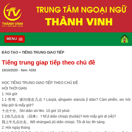
MENU
ĐÀO TẠO
> TIẾNG TRUNG GIAO TIẾP
Tiếng trung giap tiếp theo chủ đề
19/10/2020 - Xem: 4183
HỌC TIẾNG TRUNG GIAO TIẾP THEO CHỦ ĐỀ
HỎI THỜI GIAN
1. Hỏi giờ
1.1 劳驾，请问现在几点？Láojià, qǐngwèn xiànzài jǐ diǎn? Cảm phiền, xin hỏi
bây giờ là mấy giờ?
十点十分。Shí diǎn shí fēn. 10 giờ 10 phút.
1.2你几点出去 （回来）？Nǐ jǐ diǎn chūqù (huílái)? Anh mấy giờ đi (về)?
我上午九点出去。Wǒ shàngwǔ jiǔ diǎn chūqù. Tôi đi lúc 9h sáng.
2. Hỏi ngày tháng