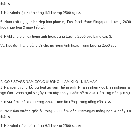
thật.🔥
4. Nữ Admin tập đoàn hàng Hải Lương 2500 sgd🔥
5. Nam / nữ ngoại hình đẹp làm phục vụ Fast food 5sao Singapore Lương 2400
học chưa loại & giao tiếp tốt.
6. NAM chế biến cá tiếng anh hoặc trung Lương 2900 sgd bằng cấp 3.
Và 1 số đơn hàng bằng c3 cho nữ tiếng Anh hoặc Trung Lương 2550 sgd
B. CÓ 5 SPASS NAM CÔNG XƯỞNG - LÀM KHO - NHÀ MÁY
1. Namtiếngtrung tốt lưu loát ưu tiên +tiếng anh. Nhanh nhẹn - có kinh nghiệm 
sgd làm 12hrrs nghỉ 6 ngày. Đơn này apply 1 đêm sẽ ra visa. Cần ứng viên lịch sự -
2. NAM làm nhà kho Lương 2300 + bao ăn tiếng Trung bằng cấp 3. 🔥
3. NAM làm xưởng giặt là lương 2600 làm việc 12hrs/ngày tháng nghỉ 4 ngày. 
thật.🔥
4. Nữ Admin tập đoàn hàng Hải Lương 2500 sgd🔥