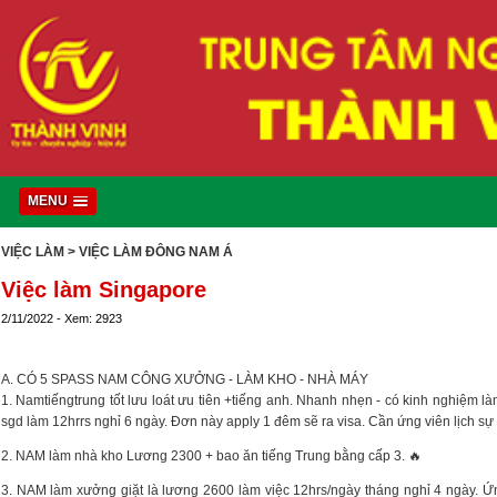
MENU
VIỆC LÀM
> VIỆC LÀM ĐÔNG NAM Á
Việc làm Singapore
2/11/2022 - Xem: 2923
A. CÓ 5 SPASS NAM CÔNG XƯỞNG - LÀM KHO - NHÀ MÁY
1. Namtiếngtrung tốt lưu loát ưu tiên +tiếng anh. Nhanh nhẹn - có kinh nghiệm 
sgd làm 12hrrs nghỉ 6 ngày. Đơn này apply 1 đêm sẽ ra visa. Cần ứng viên lịch sự -
2. NAM làm nhà kho Lương 2300 + bao ăn tiếng Trung bằng cấp 3. 🔥
3. NAM làm xưởng giặt là lương 2600 làm việc 12hrs/ngày tháng nghỉ 4 ngày. 