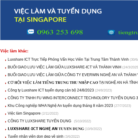
Việc làm khác:
Luxshare ICT Trực Tiếp Phỏng Vấn Học Viên Tại Trung Tâm Thành Vinh
(30/6
BUỔI GIAO LƯU VIỆC LÀM GIỮA LUXSHARE-ICT VÀ THÀNH VINH
(24/3/2025
BUỔI GIAO LƯU VIỆC LÀM GIỮA CÔNG TY EVERWIN NGHỆ AN VÀ THÀNH
𝐂Ơ 𝐇Ộ𝐈 𝐕𝐈Ệ𝐂 𝐋À𝐌 𝐓𝐈Ế𝐍𝐆 𝐓𝐑𝐔𝐍𝐆 𝐓𝐇𝐔 𝐍𝐇Ậ𝐏 𝐂𝐀𝐎 TẠI NGHỆ AN HÀ TĨN
Công ty Luxshare ICT tuyển dụng cán bộ 24/8/2023
(24/8/2023)
CÔNG TY TNHH FU WING INTERCONNECT TECHNOLORY TUYỂN DỤNG 
Khu Công nghiệp WHA Nghệ An tuyển dụng tháng 8 năm 2023
(27/7/2023)
Việc làm Singapore
(2/11/2022)
CÔNG TY LUXSHARE TUYỂN DỤNG
(5/10/2022)
𝗟𝗨𝗫𝗦𝗛𝗔𝗥𝗘-𝗜𝗖𝗧 𝗡𝗚𝗛𝗘̣̂ 𝗔𝗡 𝐓𝐔𝐘𝐄̂̉𝐍 𝐃𝐔̣𝐍𝐆
(10/9/2022)
Tuyển nhân viên dọn dẹp vệ sinh
(3/6/2022)