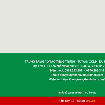
TRUNG TÂM ĐÀO TẠO TIẾNG TRUNG - TƯ VẤN XKLĐ - DU
Địa chỉ: TT01 Tòa nhà Vinaconex 9B Đại Lộ Lênin TP 
Điện thoại: 0963.253.698 - 0976.291.345
Email:
tiengtrungthanhvinh@gmail.com
Website: https://tiengtrungthanhvinh.com/
Thiết kế website bởi TVC Media
|
Hôm nay:
18
Tất cả:
295,088