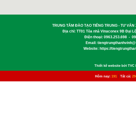
TRUNG TÂM ĐÀO TẠO TIẾNG TRUNG - TƯ VẤN 
Địa chỉ: TT01 Tòa nhà Vinaconex 9B Đại L
Điện thoại: 0963.253.698 - 0
Email:
tiengtrungthanhvinh
Website: https://tiengtrungth
Thiết kế website bởi TVC
|
Hôm nay:
191
Tất cả:
29