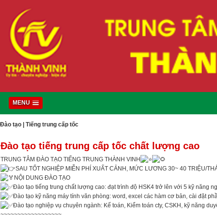
MENU
Đào tạo
|
Tiếng trung cấp tốc
Đào tạo tiếng trung cấp tốc chất lượng cao
TRUNG TÂM ĐÀO TẠO TIẾNG TRUNG THÀNH VINH
SAU TỐT NGHIỆP MIỄN PHÍ XUẤT CẢNH, MỨC LƯƠNG 30~ 40 TRIỆU/TH
NỘI DUNG ĐÀO TẠO
Đào tạo tiếng trung chất lượng cao: đạt trình độ HSK4 trở lên với 5 kỹ năng ng
Đào tạo kỹ năng máy tính văn phòng: word, excel các hàm cơ bản, cài đặt ph
Đào tạo nghiệp vụ chuyên ngành: Kế toán, Kiểm toán cty, CSKH, kỹ năng duyệ
~~~~~~~~~~~~~~~~~~