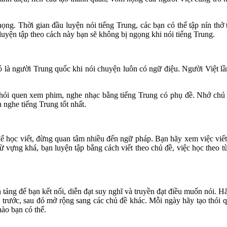
ng. Thời gian đầu luyện nói tiếng Trung, các bạn có thể tập nín thở 
uyện tập theo cách này bạn sẽ không bị ngọng khi nói tiếng Trung.
đó là người Trung quốc khi nói chuyện luôn có ngữ điệu. Người Việt l
thói quen xem phim, nghe nhạc bằng tiếng Trung có phụ đề. Nhớ chú 
 nghe tiếng Trung tốt nhất.
u để học viết, đừng quan tâm nhiều đến ngữ pháp. Bạn hãy xem việc vi
 vựng khá, bạn luyện tập bằng cách viết theo chủ đề, việc học theo từ
 tảng để bạn kết nối, diễn đạt suy nghĩ và truyền đạt điều muốn nói. 
ề trước, sau đó mở rộng sang các chủ đề khác. Mỗi ngày hãy tạo thói 
nào bạn có thể.