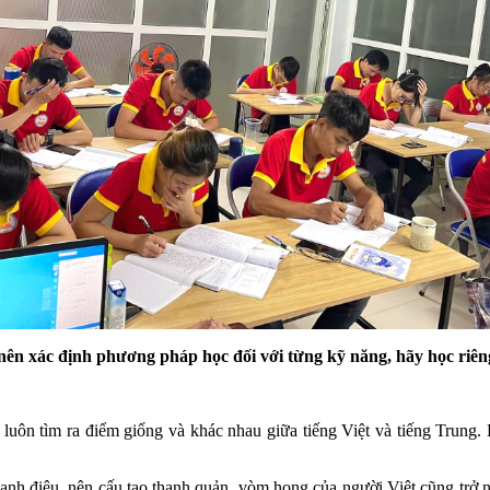
 nên xác định phương pháp học đối với từng kỹ năng, hãy học riên
 luôn tìm ra điểm giống và khác nhau giữa tiếng Việt và tiếng Trung. 
hanh điệu, nên cấu tạo thanh quản, vòm họng của người Việt cũng trở 