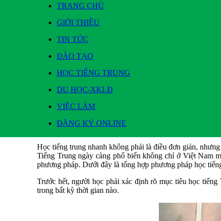
TRANG CHỦ
GIỚI THIỆU
TIN TỨC
ĐÀO TẠO
HỌC TIẾNG TRUNG
DU HỌC-XKLĐ
ĐÀO TẠO
> TIẾNG TRUNG TỔNG QUÁT
VIỆC LÀM
Cách học tiếng trung tại Vinh nhanh và hiệu quả nhất
ĐĂNG KÝ ONLINE
Tin đăng ngày: 17/10/2020 - Xem: 3150
Học tiếng trung nhanh không phải là điều đơn giản, nhưng
Tiếng Trung ngày càng phổ biến không chỉ ở Việt Nam mà
phương pháp. Dưới đây là tổng hợp phương pháp học tiến
Trước hết, người học phải xác định rõ mục tiêu học tiếng 
trong bất kỳ thời gian nào.