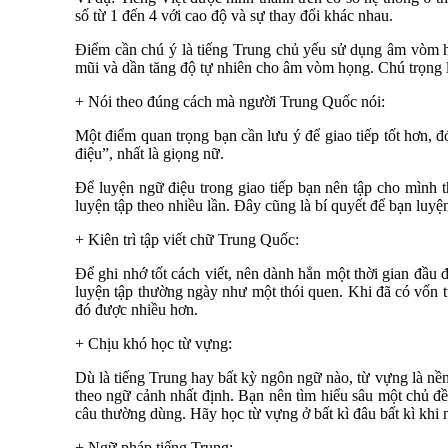
số từ 1 đến 4 với cao độ và sự thay đổi khác nhau.
Điểm cần chú ý là tiếng Trung chủ yếu sử dụng âm vòm họ
mũi và dần tăng độ tự nhiên cho âm vòm họng. Chú trọng l
+ Nói theo đúng cách mà người Trung Quốc nói:
Một điểm quan trọng bạn cần lưu ý để giao tiếp tốt hơn, 
điệu”, nhất là giọng nữ.
Để luyện ngữ điệu trong giao tiếp bạn nên tập cho mình 
luyện tập theo nhiều lần. Đây cũng là bí quyết để bạn luyện
+ Kiên trì tập viết chữ Trung Quốc:
Để ghi nhớ tốt cách viết, nên dành hẳn một thời gian đầ
luyện tập thường ngày như một thói quen. Khi đã có vốn từ
đó được nhiều hơn.
+ Chịu khó học từ vựng:
Dù là tiếng Trung hay bất kỳ ngôn ngữ nào, từ vựng là nền
theo ngữ cảnh nhất định. Bạn nên tìm hiểu sâu một chủ đ
câu thường dùng. Hãy học từ vựng ở bất kì đâu bất kì khi 
+ Ngữ pháp tiếng Trung: