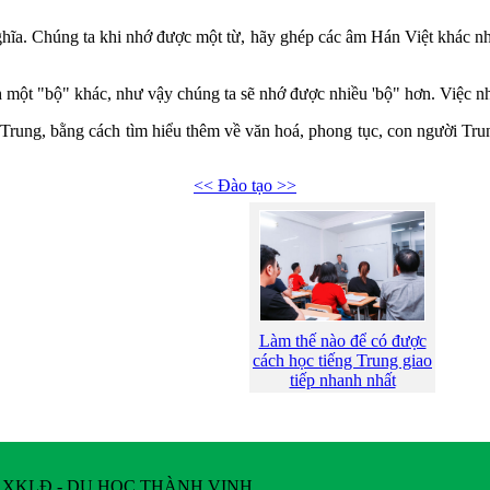
ĩa. Chúng ta khi nhớ được một từ, hãy ghép các âm Hán Việt khác nhau
 một "bộ" khác, như vậy chúng ta sẽ nhớ được nhiều 'bộ" hơn. Việc nhớ
 Trung, bằng cách tìm hiểu thêm về văn hoá, phong tục, con người Tru
<< Đào tạo >>
Làm thế nào để có được
cách học tiếng Trung giao
tiếp nhanh nhất
 XKLĐ - DU HỌC THÀNH VINH