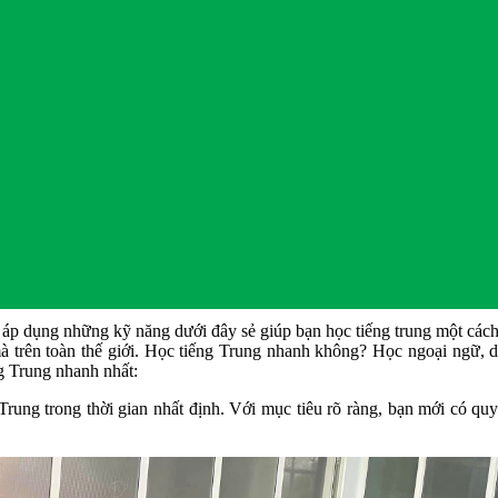
 áp dụng những kỹ năng dưới đây sẻ giúp bạn học tiếng trung một cách
 trên toàn thế giới. Học tiếng Trung nhanh không? Học ngoại ngữ, dù
g Trung nhanh nhất:
Trung trong thời gian nhất định. Với mục tiêu rõ ràng, bạn mới có qu