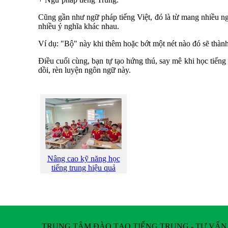
Cũng gần như ngữ pháp tiếng Việt, đó là từ mang nhiều ngh
nhiều ý nghĩa khác nhau.
Ví dụ: "Bộ" này khi thêm hoặc bớt một nét nào đó sẽ thành
Điều cuối cùng, bạn tự tạo hứng thú, say mê khi học tiếng
dồi, rèn luyện ngôn ngữ này.
Nâng cao kỹ năng học
tiếng trung hiệu quả
TRUNG TÂM ĐÀO TẠO TIẾNG TRUNG - TƯ VẤN